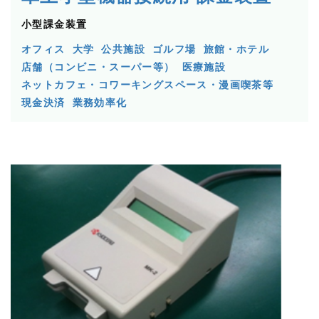
小型課金装置
オフィス
大学
公共施設
ゴルフ場
旅館・ホテル
店舗（コンビニ・スーパー等）
医療施設
ネットカフェ・コワーキングスペース・漫画喫茶等
現金決済
業務効率化