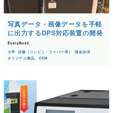
写真データ・画像データを手軽
に出力するDPS対応装置の開発
EveryBox2
大学
店舗（コンビニ・スーパー等）
現金決済
オリジナル製品、OEM