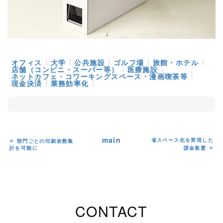
オフィス
大学
公共施設
ゴルフ場
旅館・ホテル
店舗（コンビニ・スーパー等）
医療施設
ネットカフェ・コワーキングスペース・漫画喫茶等
現金決済
業務効率化
«
main
省スペース化を実現した
部門ごとの印刷枚数集
»
計を可能に
課⾦装置
CONTACT