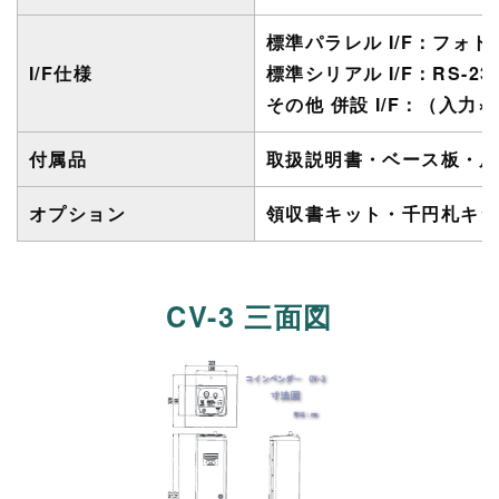
標準パラレル I/F：フォ
I/F仕様
標準シリアル I/F：RS-
その他 併設 I/F：（入
付属品
取扱説明書
・
ベース板
・
扉
オプション
領収書キット
・
千円札キッ
CV-3 三面図