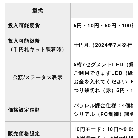
型式
投入可能硬貨
5円・10円・50円・100円
投入可能紙幣
千円札（2024年7月発行 
（千円札キット装着時）
5桁7セグメントLED（緑
ご利用できますLED（緑
金額/ステータス表示
お金を入れてくださいLE
つり銭切れ（赤）5円・10
パラレル課金仕様：4価格
価格設定種類
シリアル（PC制御）課金
10円モード
：
10円〜9,99
販売価格設定
5円モード
：
5円〜9,99