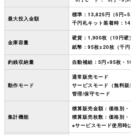
標準：13,825円
（
5円×5枚
最大投入金額
千円札キット装着時：14,8
硬貨：1,900枚
（
10円硬
金庫容量
±
紙幣：95
枚
20
枚
（
千円
釣銭収納量
自動補給：5円×95枚・10円
通常販売モード
動作モード
サービスモード
（
無料販売
管理/保守モード
積算販売金額：価格別・ト
集計機能
積算販売枚数：価格別・ト
※サービスモード使用時は