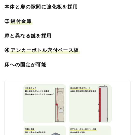
本体と扉の隙間に強化板を採用
③
鍵付金庫
扉と異なる鍵を採用
④
アンカーボトル穴付ベース板
床への固定が可能