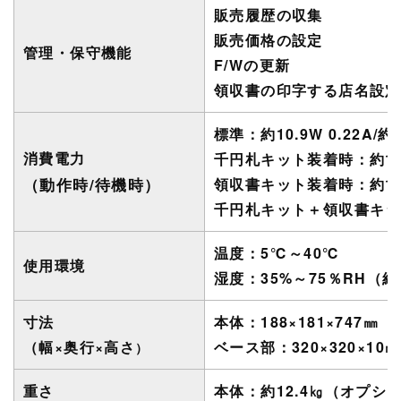
販売履歴の収集
販売価格の設定
管理・保守機能
F/Wの更新
領収書の印字する店名設定
標準
：
約10.9W 0.22A/約4
消費電力
千円札キット装着時
：
約16
（動作時/待機時）
領収書キット装着時：約14.2W
千円札キット＋領収書キット装着
温度
：
5℃～40℃
使用環境
湿度
：
3
5
%～75％RH
（
結
寸法
本体：188×181×747㎜
（
（
幅×奥行×高さ
ベース部：320×320×10㎜
）
重さ
本体
：
約12.4㎏（オプシ